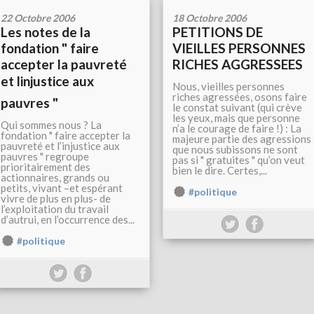
22 Octobre 2006
18 Octobre 2006
Les notes de la
PETITIONS DE
fondation " faire
VIEILLES PERSONNES
accepter la pauvreté
RICHES AGGRESSEES
et linjustice aux
Nous, vieilles personnes
riches agressées, osons faire
pauvres "
le constat suivant (qui crève
les yeux, mais que personne
Qui sommes nous ? La
n’a le courage de faire !) : La
fondation " faire accepter la
majeure partie des agressions
pauvreté et l’injustice aux
que nous subissons ne sont
pauvres " regroupe
pas si " gratuites " qu’on veut
prioritairement des
bien le dire. Certes,...
actionnaires, grands ou
petits, vivant –et espérant
#politique
vivre de plus en plus- de
l’exploitation du travail
d’autrui, en l’occurrence des...
#politique