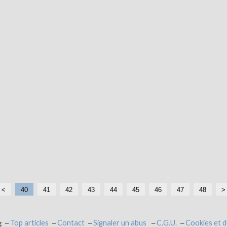
<
1
2
3
40
41
42
43
44
45
46
47
48
>
0
0
0
Top articles
Contact
Signaler un abus
C.G.U.
Cookies et 
g