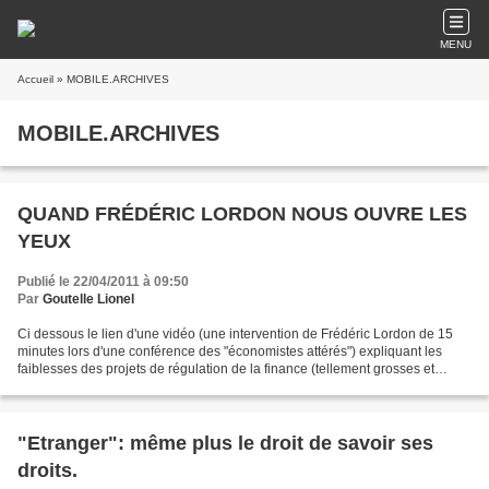
MENU
Accueil
» MOBILE.ARCHIVES
MOBILE.ARCHIVES
QUAND FRÉDÉRIC LORDON NOUS OUVRE LES
YEUX
Publié le 22/04/2011 à 09:50
Par
Goutelle Lionel
Ci dessous le lien d'une vidéo (une intervention de Frédéric Lordon de 15
minutes lors d'une conférence des "économistes attérés") expliquant les
faiblesses des projets de régulation de la finance (tellement grosses et
évidentes qu'on peut les soupçonner...
"Etranger": même plus le droit de savoir ses
droits.