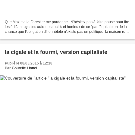
Que Maxime le Forestier me pardonne...N'hésitez pas à faire pause pour lire
les édifiants gestes auto-destructifs et honteux de ce "parti" qui a bien de la
chance que l'obligation d'honnêteté n'existe pas en politique. la maison rose,
version slow par...
la cigale et la fourmi, version capitaliste
Publié le 08/03/2015 à 12:18
Par
Goutelle Lionel