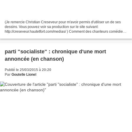
(Je remercie Christian Creseveur pour m'avoir permis d'utiliser un de ses
dessins. Vous pouvez voir sa production sur le site suivant:
http://creseveur.hautetfort.com/medias/ ) Comment des chanteurs comédiens
(qui pour certains font de l'évasion fiscale,...
parti "socialiste" : chronique d'une mort
annoncée (en chanson)
Publié le 25/03/2015 à 20:20
Par
Goutelle Lionel