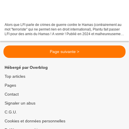
Alors que LFI parle de crimes de guerre contre le Hamas (contrairement au
mot "terroriste" qui ne permet rien en droit international), Plantu fait passer
LFI pour des amis du Hamas ! A vomir ! Publié en 2024 et malheureusement
facilement prévisible déjà,...
Page suivante >
Hébergé par Overblog
Top articles
Pages
Contact
Signaler un abus
C.G.U.
Cookies et données personnelles