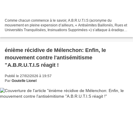
Comme chacun commence à le savoir, A.B.R.U.T.I.S (acronyme du
mouvement en pleine expension d’ailleurs, « Antisémites Baillonés, Rues et
Universités Tranquilisées, Insinuations Supprimées ») s’attaque à éradiquer
l’antisémitisme d’ambiance, mais aussi...
énième récidive de Mélenchon: Enfin, le
mouvement contre l'antisémitisme
"A.B.R.U.T.I.S réagit !
Publié le 27/02/2026 à 19:57
Par
Goutelle Lionel