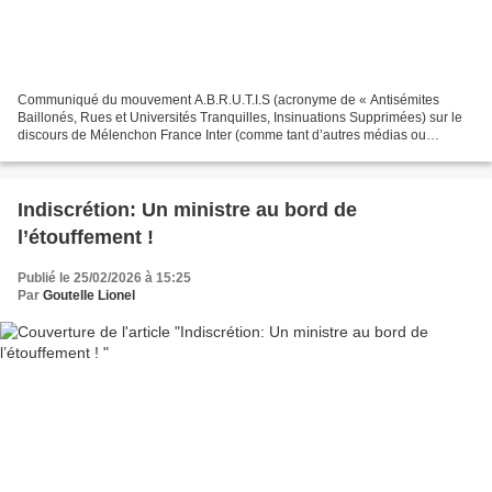
Communiqué du mouvement A.B.R.U.T.I.S (acronyme de « Antisémites
Baillonés, Rues et Universités Tranquilles, Insinuations Supprimées) sur le
discours de Mélenchon France Inter (comme tant d’autres médias ou
personnalités politiques) croit dénoncer habilement...
Indiscrétion: Un ministre au bord de
l’étouffement !
Publié le 25/02/2026 à 15:25
Par
Goutelle Lionel