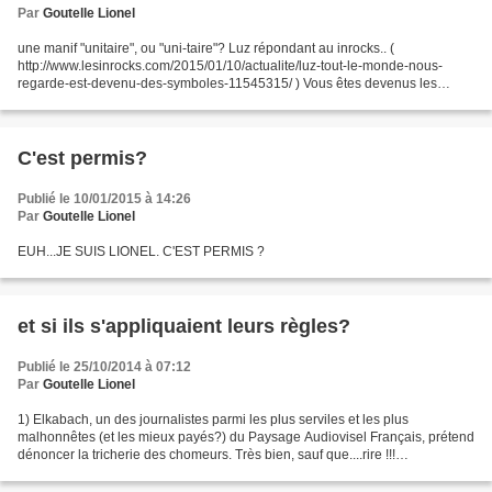
Par
Goutelle Lionel
une manif "unitaire", ou "uni-taire"? Luz répondant au inrocks.. (
http://www.lesinrocks.com/2015/01/10/actualite/luz-tout-le-monde-nous-
regarde-est-devenu-des-symboles-11545315/ ) Vous êtes devenus les
étendards de l’unité nationale. Cet unanimisme est...
C'est permis?
Publié le 10/01/2015 à 14:26
Par
Goutelle Lionel
EUH...JE SUIS LIONEL. C'EST PERMIS ?
et si ils s'appliquaient leurs règles?
Publié le 25/10/2014 à 07:12
Par
Goutelle Lionel
1) Elkabach, un des journalistes parmi les plus serviles et les plus
malhonnêtes (et les mieux payés?) du Paysage Audiovisel Français, prétend
dénoncer la tricherie des chomeurs. Très bien, sauf que....rire !!!
http://www.acrimed.org/article4483.html