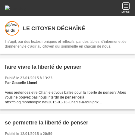
MENU
LE CITOYEN DÉCHAÎNÉ
Il s'agit, par des textes ironiques et réflexifs, par des fables, d'informer et de
donner envie d'agir au citoyen qui sommeille en chacun de nous.
faire vivre la liberté de penser
Publié le 23/01/2015 à 13:23
Par
Goutelle Lionel
Vous prétendez être Charlie et vous battre pour la liberté de penser? Alors
vous ne pouvez pas nous interdir de penser celà:
http://blog.mondediplo.net/2015-01-13-Charlie-a-tout-prix
http://www.acrimed.org/article4552.html http://blog.mondediplo.net/2015-01-
19-Charlie-je-ne-veux-voir-depasser-aucune-tete...
se permettre la liberté de penser
Publié le 12/01/2015 à 20:59