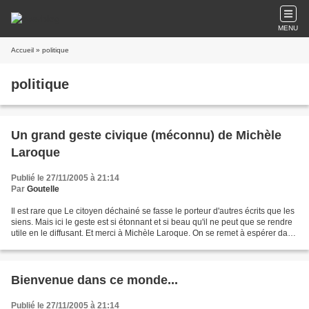
MENU
Accueil
» politique
politique
Un grand geste civique (méconnu) de Michèle
Laroque
Publié le 27/11/2005 à 21:14
Par
Goutelle
Il est rare que Le citoyen déchainé se fasse le porteur d'autres écrits que les
siens. Mais ici le geste est si étonnant et si beau qu'il ne peut que se rendre
utile en le diffusant. Et merci à Michèle Laroque. On se remet à espérer dans
l'humanité....Et...
Bienvenue dans ce monde...
Publié le 27/11/2005 à 21:14