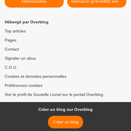
intéressantes.
massacre (prévisible) prend
forme, la seule politique «
écologique » sérieuse,
acceptable, et
Hébergé par Overblog
incontournable. >
Top articles
Pages
Contact
Signaler un abus
C.G.U.
Cookies et données personnelles
Préférences cookies
Voir le profil de Goutelle Lionel sur le portail Overblog
Créer un blog sur Overblog
Créer un blog