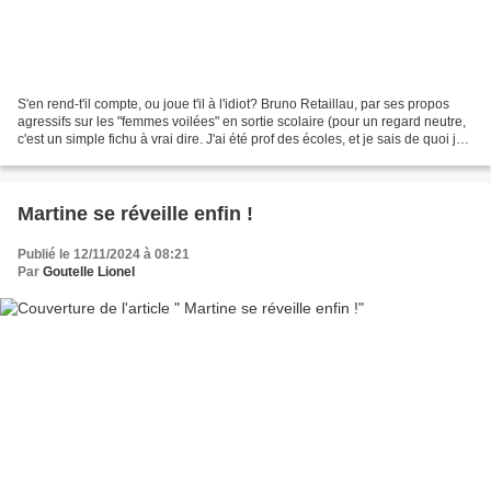
S'en rend-t'il compte, ou joue t'il à l'idiot? Bruno Retaillau, par ses propos
agressifs sur les "femmes voilées" en sortie scolaire (pour un regard neutre,
c'est un simple fichu à vrai dire. J'ai été prof des écoles, et je sais de quoi je
parle), fait...
Martine se réveille enfin !
Publié le 12/11/2024 à 08:21
Par
Goutelle Lionel